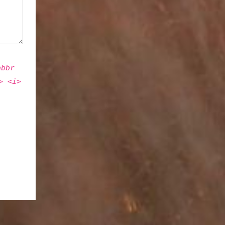
abbr
> <i>