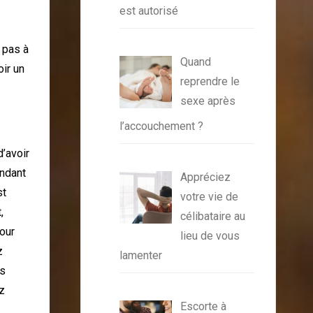
est autorisé
 pas à
Quand
oir un
reprendre le
sexe après
l’accouchement ?
d’avoir
endant
Appréciez
st
votre vie de
,
célibataire au
pour
lieu de vous
z
lamenter
ds
ez
Escorte à