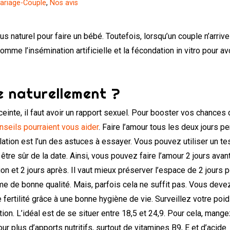
ariage-Couple
,
Nos avis
s naturel pour faire un bébé. Toutefois, lorsqu’un couple n’arrive
mme l’insémination artificielle et la fécondation in vitro pour av
 naturellement ?
inte, il faut avoir un rapport sexuel. Pour booster vos chances 
nseils pourraient vous aider
. Faire l’amour tous les deux jours p
lation est l’un des astuces à essayer. Vous pouvez utiliser un te
 être sûr de la date. Ainsi, vous pouvez faire l’amour 2 jours avant
ion et 2 jours après. Il vaut mieux préserver l’espace de 2 jours 
me de bonne qualité. Mais, parfois cela ne suffit pas. Vous deve
fertilité grâce à une bonne hygiène de vie. Surveillez votre poi
tion. L’idéal est de se situer entre 18,5 et 24,9. Pour cela, mang
our plus d’apports nutritifs, surtout de vitamines B9, E et d’acide