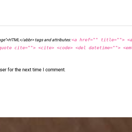
<a href="" title=""> <
age">HTML</abbr> tags and attributes:
quote cite=""> <cite> <code> <del datetime=""> <em
ser for the next time I comment.