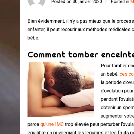
Posted on
30 janvier 2020
Posted in
M
Bien évidemment, il n’y a pas mieux que le processu
enfanter, il peut recourir aux méthodes médicales co
bébé.
Comment tomber enceinte
Pour tomber ence
un bébé,
ces co
la période d’ovu
d’ovulation pour
pendant l’ovulat
obtenir un sper
augmenter votre 
parce
qu’une IMC
trop élevée peut perturber l’ovula
équilibré en privilégiant les légumes et les fruits p