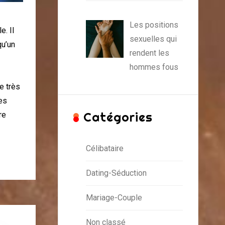
Les positions
e. Il
sexuelles qui
qu’un
rendent les
hommes fous
e très
les
Catégories
re
Célibataire
Dating-Séduction
Mariage-Couple
Non classé