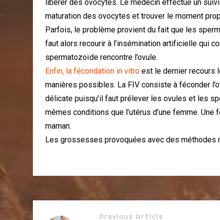
libérer des ovocytes. Le médecin effectue un suivi p
maturation des ovocytes et trouver le moment prop
Parfois, le problème provient du fait que les spermat
faut alors recourir à l’insémination artificielle qu
spermatozoïde rencontre l’ovule.
Enfin, la fécondation in vitro
est le dernier recours 
manières possibles. La FIV consiste à féconder l’o
délicate puisqu’il faut prélever les ovules et les s
mêmes conditions que l’utérus d’une femme. Une foi
maman.
Les grossesses provoquées avec des méthodes méd
Previous Article