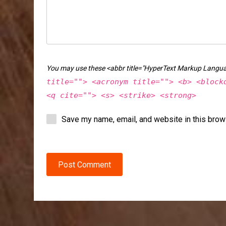
You may use these <abbr title="HyperText Markup Langu
title=""> <acronym title=""> <b> <block
<q cite=""> <s> <strike> <strong>
Save my name, email, and website in this brow
Post Comment