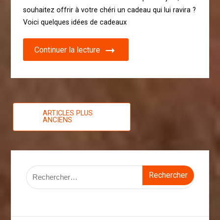
souhaitez offrir à votre chéri un cadeau qui lui ravira ?
Voici quelques idées de cadeaux
Continuer la lecture
Navigation
ARTICLES PLUS
ANCIENS
des
articles
Rechercher :